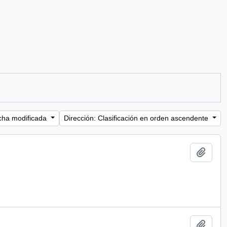
cha modificada
Dirección: Clasificación en orden ascendente
Añadi
Añadi