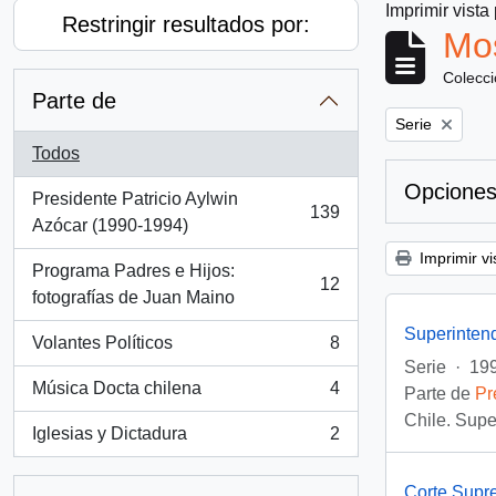
Imprimir vista
Restringir resultados por:
Mos
Colecc
Parte de
Remove filter:
Serie
Todos
Opciones
Presidente Patricio Aylwin
139
, 139 resultados
Azócar (1990-1994)
Imprimir vi
Programa Padres e Hijos:
12
, 12 resultados
fotografías de Juan Maino
Superinten
Volantes Políticos
8
, 8 resultados
Serie
·
199
Música Docta chilena
4
Parte de
Pr
, 4 resultados
Chile. Supe
Iglesias y Dictadura
2
, 2 resultados
Corte Sup