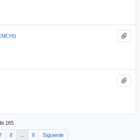
Añadi
PEMCHI)
Añadi
de 165
7
8
...
9
Siguiente