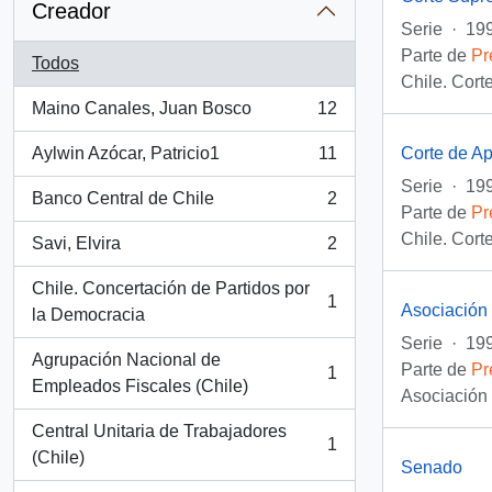
Creador
Serie
·
199
Parte de
Pr
Todos
Chile. Cor
Maino Canales, Juan Bosco
12
, 12 resultados
Corte de A
Aylwin Azócar, Patricio1
11
, 11 resultados
Serie
·
199
Banco Central de Chile
2
, 2 resultados
Parte de
Pr
Chile. Cort
Savi, Elvira
2
, 2 resultados
Chile. Concertación de Partidos por
1
Asociación 
, 1 resultados
la Democracia
Serie
·
199
Agrupación Nacional de
Parte de
Pr
1
, 1 resultados
Empleados Fiscales (Chile)
Asociación 
Central Unitaria de Trabajadores
1
, 1 resultados
(Chile)
Senado