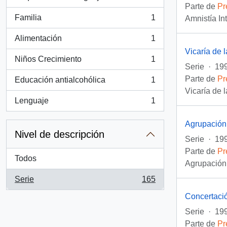
, 2 resultados
Parte de
Pr
Familia
1
Amnistía In
, 1 resultados
Alimentación
1
, 1 resultados
Vicaría de 
Niños Crecimiento
1
, 1 resultados
Serie
·
199
Parte de
Pr
Educación antialcohólica
1
, 1 resultados
Vicaría de 
Lenguaje
1
, 1 resultados
Agrupación
Nivel de descripción
Serie
·
199
Parte de
Pr
Todos
Agrupación
Serie
165
, 165 resultados
Concertació
Serie
·
199
Parte de
Pr