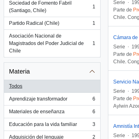
Serie
·
199
Sociedad de Fomento Fabril
1
Parte de
Pr
, 1 resultados
(Santiago, Chile)
Chile. Con
Partido Radical (Chile)
1
, 1 resultados
Asociación Nacional de
Cámara de 
Magistrados del Poder Judicial de
1
, 1 resultados
Serie
·
199
Chile
Parte de
Pr
Chile. Con
Materia
Servicio N
Todos
Serie
·
199
Parte de
Pr
Aprendizaje transformador
6
, 6 resultados
Aylwin Azoc
Materiales de enseñanza
6
, 6 resultados
Educación para la vida familiar
3
Amnistía In
, 3 resultados
Serie
·
199
Adquisición del lenguaje
2