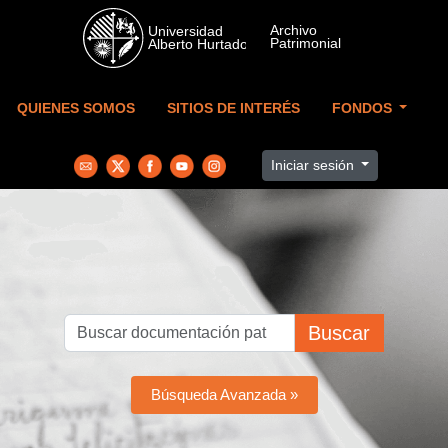
Skip to main content
QUIENES SOMOS
SITIOS DE INTERÉS
FONDOS
Iniciar sesión
Buscar
Búsqueda Avanzada »