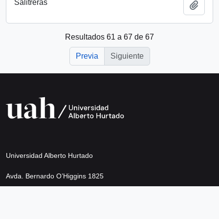
Salitreras
Añadi
Resultados 61 a 67 de 67
Previa
Siguiente
Universidad Alberto Hurtado
Avda. Bernardo O’Higgins 1825
Metro Los Héroes
Santiago de Chile