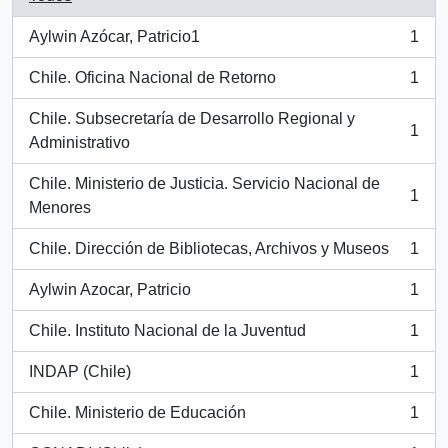
Aylwin Azócar, Patricio1
1
, 1 resultados
Chile. Oficina Nacional de Retorno
1
, 1 resultados
Chile. Subsecretaría de Desarrollo Regional y
1
, 1 resultados
Administrativo
Chile. Ministerio de Justicia. Servicio Nacional de
1
, 1 resultados
Menores
Chile. Dirección de Bibliotecas, Archivos y Museos
1
, 1 resultados
Aylwin Azocar, Patricio
1
, 1 resultados
Chile. Instituto Nacional de la Juventud
1
, 1 resultados
INDAP (Chile)
1
, 1 resultados
Chile. Ministerio de Educación
1
, 1 resultados