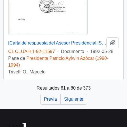
Añadi
[Carta de respuesta del Asesor Presidencial. Sr. Marcelo Trivelli, dirigida a autoridades de partidos políticos de Vicuña]
CL CLUAH 1-92-11597
·
Documento
·
1992-05-28
Parte de
Presidente Patricio Aylwin Azócar (1990-
1994)
Trivelli O., Marcelo
Resultados 61 a 80 de 373
Previa
Siguiente