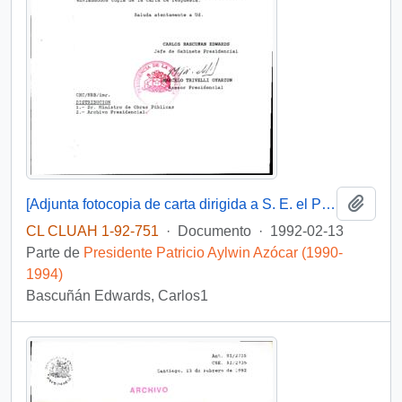
Añadi
[Adjunta fotocopia de carta dirigida a S. E. el Presidente de la República, enviada por distintas Asociaciones Gremiales de transportistas de Coquimbo]
CL CLUAH 1-92-751
·
Documento
·
1992-02-13
Parte de
Presidente Patricio Aylwin Azócar (1990-
1994)
Bascuñán Edwards, Carlos1