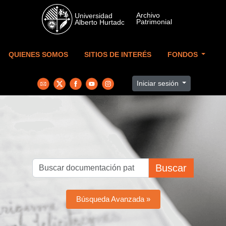
Skip to main content
QUIENES SOMOS
SITIOS DE INTERÉS
FONDOS
Iniciar sesión
Buscar
Búsqueda Avanzada »