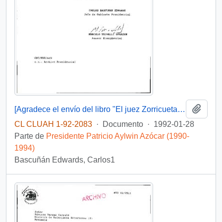
Añadi
[Agradece el envío del libro "El juez Zorricueta y otros Relatos Des-Generados"]
CL CLUAH 1-92-2083
·
Documento
·
1992-01-28
Parte de
Presidente Patricio Aylwin Azócar (1990-
1994)
Bascuñán Edwards, Carlos1