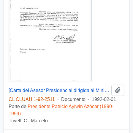
Añadi
[Carta del Asesor Presidencial dirigida al Ministro de Relaciones Exteriores, referente a misiva de la Comisión Nacional Argentina Pro Reactivación Permanente Paso Internacional]
CL CLUAH 1-92-2511
·
Documento
·
1992-02-01
Parte de
Presidente Patricio Aylwin Azócar (1990-
1994)
Trivelli O., Marcelo