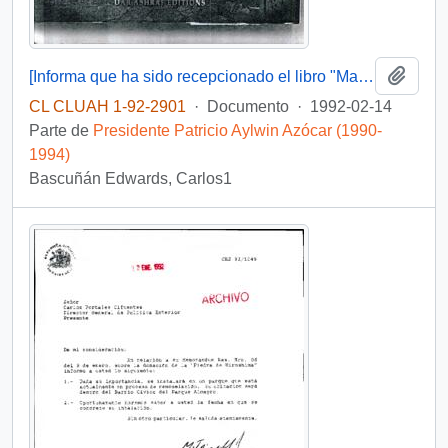
Añadi
[Informa que ha sido recepcionado el libro "Maisons de Sidi Bou Said"]
CL CLUAH 1-92-2901
·
Documento
·
1992-02-14
Parte de
Presidente Patricio Aylwin Azócar (1990-
1994)
Bascuñán Edwards, Carlos1