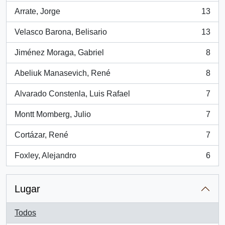
Arrate, Jorge
13
, 13 resultados
Velasco Barona, Belisario
13
, 13 resultados
Jiménez Moraga, Gabriel
8
, 8 resultados
Abeliuk Manasevich, René
8
, 8 resultados
Alvarado Constenla, Luis Rafael
7
, 7 resultados
Montt Momberg, Julio
7
, 7 resultados
Cortázar, René
7
, 7 resultados
Foxley, Alejandro
6
, 6 resultados
Lugar
Todos