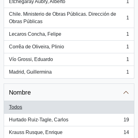
Etchegaray Aubry, Alberto
1
, 1 resultados
Chile. Ministerio de Obras Públicas. Dirección de
1
, 1 resultados
Obras Públicas
Lecaros Concha, Felipe
1
, 1 resultados
Corrêa de Oliveira, Plinio
1
, 1 resultados
Vío Grossi, Eduardo
1
, 1 resultados
Madrid, Guillermina
1
, 1 resultados
Nombre
Todos
Hurtado Ruiz-Tagle, Carlos
19
, 19 resultados
Krauss Rusque, Enrique
14
, 14 resultados