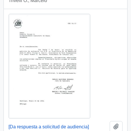
Trivelli O., Marcelo
Añadi
[Da respuesta a solicitud de audiencia]