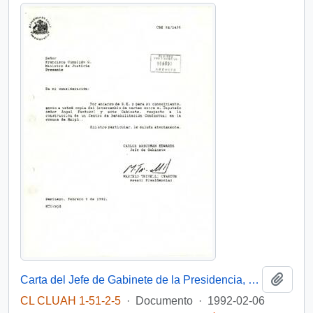
Añadi
Carta del Jefe de Gabinete de la Presidencia, sr. Carlos Bascuñán Edwards, y del Asesor Presidencial, sr. Marcelo Trivelli Oyarzún, dirigida al Señor Francisco Cumplido C. Ministro de Justicia
CL CLUAH 1-51-2-5
·
Documento
·
1992-02-06