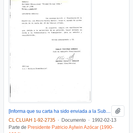
Añadi
[Informa que su carta ha sido enviada a la Subsecretaría de Transporte]
CL CLUAH 1-92-2735
·
Documento
·
1992-02-13
Parte de
Presidente Patricio Aylwin Azócar (1990-