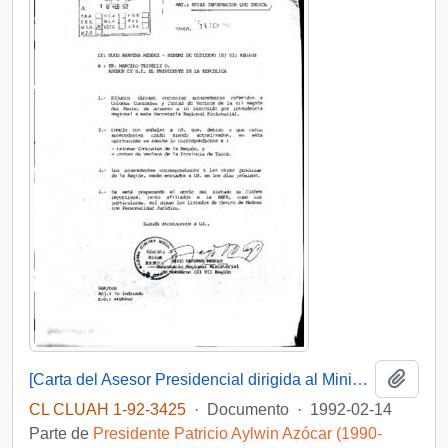
Añadi
[Carta del Asesor Presidencial dirigida al Ministerio Secretaría General de Gobierno]
CL CLUAH 1-92-3425
·
Documento
·
1992-02-14
Parte de
Presidente Patricio Aylwin Azócar (1990-