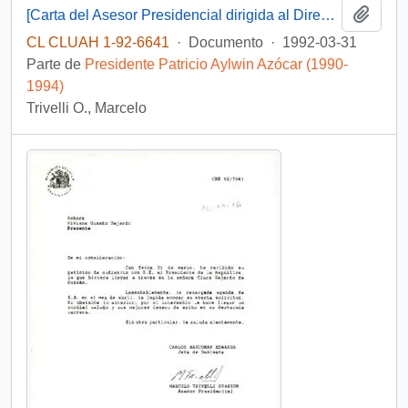
Añadi
[Carta del Asesor Presidencial dirigida al Director Ejecutivo de la Corporación para el Desarrollo de Santiago]
CL CLUAH 1-92-6641
·
Documento
·
1992-03-31
Parte de
Presidente Patricio Aylwin Azócar (1990-
1994)
Trivelli O., Marcelo