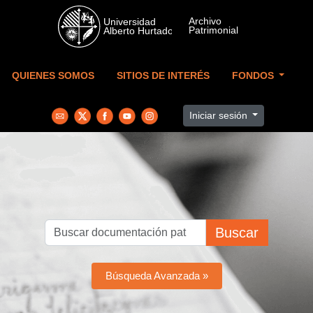
Skip to main content
QUIENES SOMOS
SITIOS DE INTERÉS
FONDOS
Iniciar sesión
Buscar
Búsqueda Avanzada »