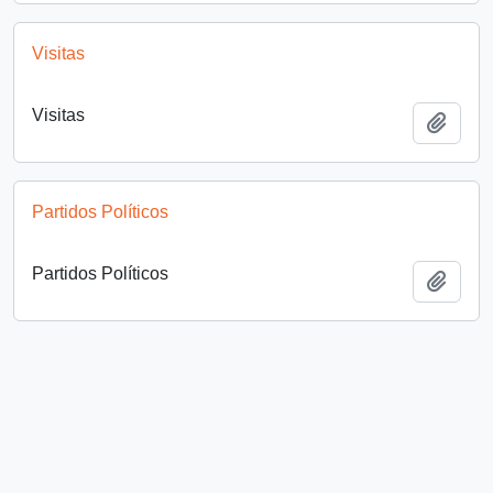
Visitas
Visitas
Añadi
Partidos Políticos
Partidos Políticos
Añadi
Luchas Sociales
Luchas Sociales
Añadi