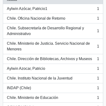
Aylwin Azócar, Patricio1
1
, 1 resultados
Chile. Oficina Nacional de Retorno
1
, 1 resultados
Chile. Subsecretaría de Desarrollo Regional y
1
, 1 resultados
Administrativo
Chile. Ministerio de Justicia. Servicio Nacional de
1
, 1 resultados
Menores
Chile. Dirección de Bibliotecas, Archivos y Museos
1
, 1 resultados
Aylwin Azocar, Patricio
1
, 1 resultados
Chile. Instituto Nacional de la Juventud
1
, 1 resultados
INDAP (Chile)
1
, 1 resultados
Chile. Ministerio de Educación
1
, 1 resultados