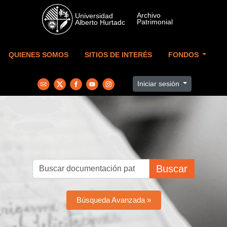
Skip to main content
QUIENES SOMOS
SITIOS DE INTERÉS
FONDOS
Iniciar sesión
Buscar
Búsqueda Avanzada »