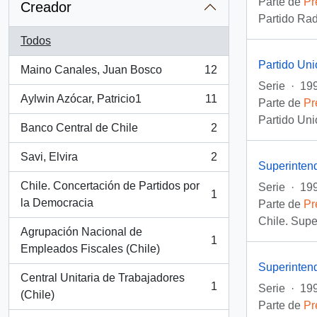
Parte de
Pr
Creador
Partido Rad
Todos
Partido Un
Maino Canales, Juan Bosco
12
, 12 resultados
Serie
·
19
Aylwin Azócar, Patricio1
11
Parte de
Pr
, 11 resultados
Partido Uni
Banco Central de Chile
2
, 2 resultados
Savi, Elvira
2
, 2 resultados
Superintend
Chile. Concertación de Partidos por
Serie
·
199
1
, 1 resultados
la Democracia
Parte de
Pr
Chile. Supe
Agrupación Nacional de
1
, 1 resultados
Empleados Fiscales (Chile)
Superinten
Central Unitaria de Trabajadores
1
Serie
·
199
, 1 resultados
(Chile)
Parte de
Pr