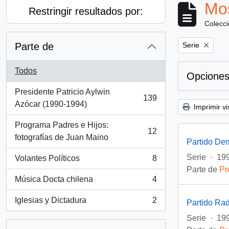
Mos
Restringir resultados por:
Colecc
Remove filter:
Parte de
Serie
Todos
Opciones
Presidente Patricio Aylwin
139
, 139 resultados
Azócar (1990-1994)
Imprimir vi
Programa Padres e Hijos:
12
, 12 resultados
fotografías de Juan Maino
Partido De
Serie
·
199
Volantes Políticos
8
, 8 resultados
Parte de
Pr
Música Docta chilena
4
, 4 resultados
Iglesias y Dictadura
2
Partido Rad
, 2 resultados
Serie
·
19