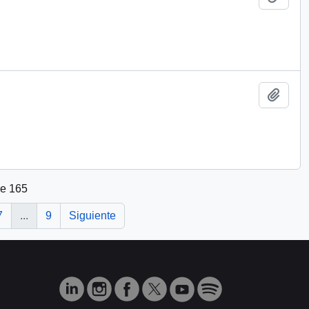
Añadi
de 165
7
...
9
Siguiente