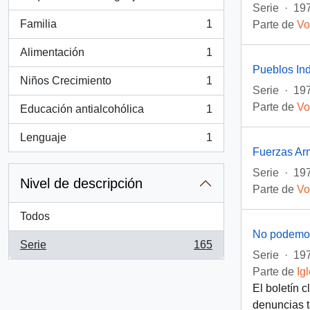
, 2 resultados
Serie
·
197
Familia
1
Parte de
Vo
, 1 resultados
Alimentación
1
, 1 resultados
Pueblos In
Niños Crecimiento
1
, 1 resultados
Serie
·
197
Parte de
Vo
Educación antialcohólica
1
, 1 resultados
Lenguaje
1
, 1 resultados
Fuerzas Ar
Serie
·
197
Nivel de descripción
Parte de
Vo
Todos
No podemos
Serie
165
, 165 resultados
Serie
·
197
Parte de
Ig
El boletín 
denuncias t