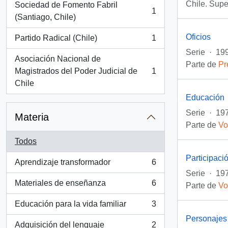
Chile. Sup
Sociedad de Fomento Fabril
1
, 1 resultados
(Santiago, Chile)
Oficios
Partido Radical (Chile)
1
, 1 resultados
Serie
·
199
Asociación Nacional de
Parte de
Pr
Magistrados del Poder Judicial de
1
, 1 resultados
Chile
Educación
Serie
·
197
Materia
Parte de
Vo
Todos
Participació
Aprendizaje transformador
6
, 6 resultados
Serie
·
197
Materiales de enseñanza
6
Parte de
Vo
, 6 resultados
Educación para la vida familiar
3
, 3 resultados
Personajes 
Adquisición del lenguaje
2