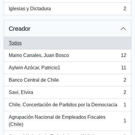
Iglesias y Dictadura
2
, 2 resultados
Creador
Todos
Maino Canales, Juan Bosco
12
, 12 resultados
Aylwin Azócar, Patricio1
11
, 11 resultados
Banco Central de Chile
2
, 2 resultados
Savi, Elvira
2
, 2 resultados
Chile. Concertación de Partidos por la Democracia
1
, 1 resultados
Agrupación Nacional de Empleados Fiscales
1
, 1 resultados
(Chile)