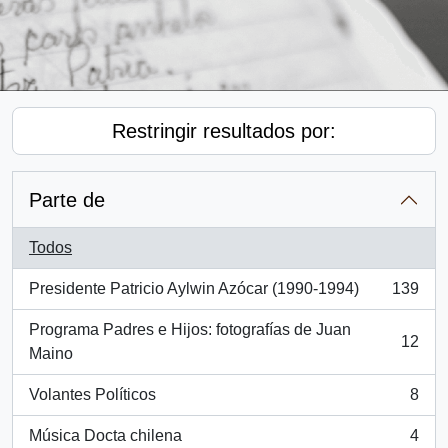
Restringir resultados por:
Parte de
Todos
Presidente Patricio Aylwin Azócar (1990-1994)
139
, 139 resultados
Programa Padres e Hijos: fotografías de Juan
12
, 12 resultados
Maino
Volantes Políticos
8
, 8 resultados
Música Docta chilena
4
, 4 resultados