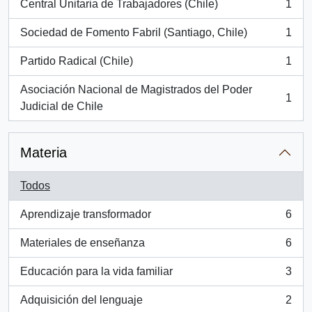
Central Unitaria de Trabajadores (Chile)
1
, 1 resultados
Sociedad de Fomento Fabril (Santiago, Chile)
1
, 1 resultados
Partido Radical (Chile)
1
, 1 resultados
Asociación Nacional de Magistrados del Poder
1
, 1 resultados
Judicial de Chile
Materia
Todos
Aprendizaje transformador
6
, 6 resultados
Materiales de enseñanza
6
, 6 resultados
Educación para la vida familiar
3
, 3 resultados
Adquisición del lenguaje
2
, 2 resultados