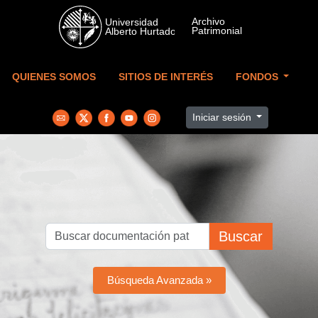
Skip to main content
QUIENES SOMOS
SITIOS DE INTERÉS
FONDOS
Iniciar sesión
Buscar
Búsqueda Avanzada »