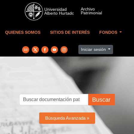
Skip to main content
QUIENES SOMOS
SITIOS DE INTERÉS
FONDOS
Iniciar sesión
Buscar
Búsqueda Avanzada »