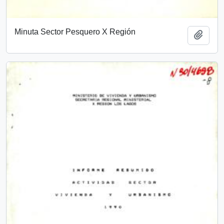
Minuta Sector Pesquero X Región
Add t