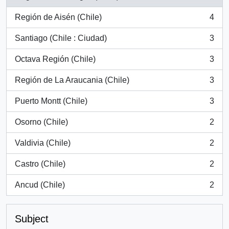
, 54 results
Región de Aisén (Chile)
4
, 4 results
Santiago (Chile : Ciudad)
3
, 3 results
Octava Región (Chile)
3
, 3 results
Región de La Araucania (Chile)
3
, 3 results
Puerto Montt (Chile)
3
, 3 results
Osorno (Chile)
2
, 2 results
Valdivia (Chile)
2
, 2 results
Castro (Chile)
2
, 2 results
Ancud (Chile)
2
, 2 results
Subject