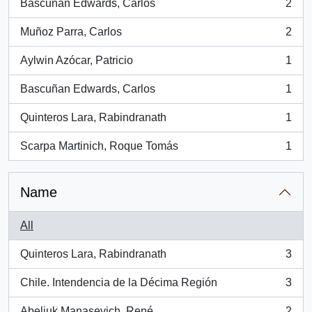
Bascuñan Edwards, Carlos
2
, 2 results
Muñoz Parra, Carlos
2
, 2 results
Aylwin Azócar, Patricio
1
, 1 results
Bascuñan Edwards, Carlos
1
, 1 results
Quinteros Lara, Rabindranath
1
, 1 results
Scarpa Martinich, Roque Tomás
1
, 1 results
Name
All
Quinteros Lara, Rabindranath
3
, 3 results
Chile. Intendencia de la Décima Región
3
, 3 results
Abeliuk Manasevich, René
2