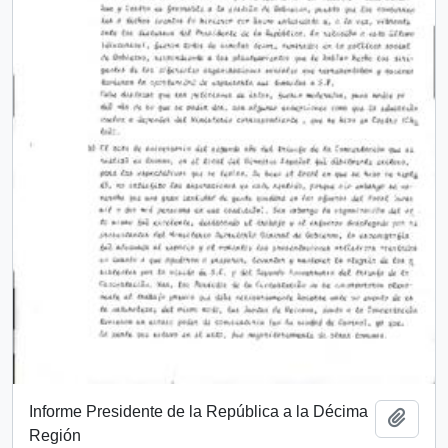
Informe Presidente de la República a la Décima
Add t
Región