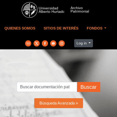
Skip to main content
QUIENES SOMOS
SITIOS DE INTERÉS
FONDOS
Log in
Buscar
Búsqueda Avanzada »