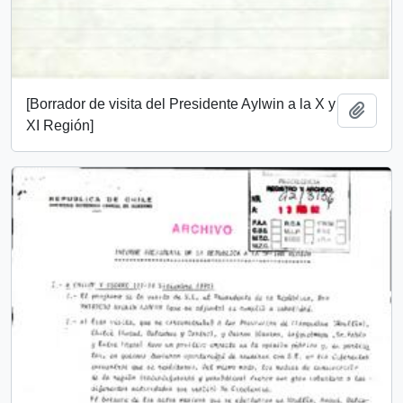
[Borrador de visita del Presidente Aylwin a la X y
Add t
XI Región]