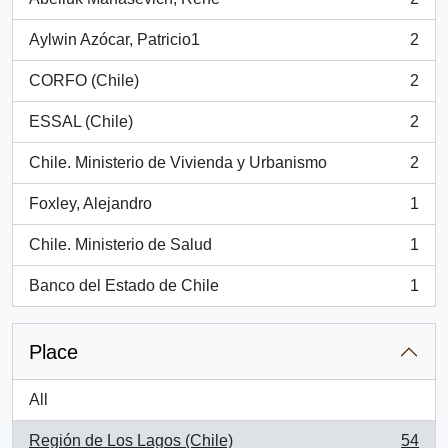
, 2 results
Aylwin Azócar, Patricio1
2
, 2 results
CORFO (Chile)
2
, 2 results
ESSAL (Chile)
2
, 2 results
Chile. Ministerio de Vivienda y Urbanismo
2
, 2 results
Foxley, Alejandro
1
, 1 results
Chile. Ministerio de Salud
1
, 1 results
Banco del Estado de Chile
1
, 1 results
Place
All
Región de Los Lagos (Chile)
54