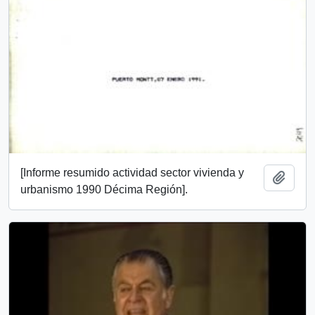
[Informe resumido actividad sector vivienda y
Add t
urbanismo 1990 Décima Región].