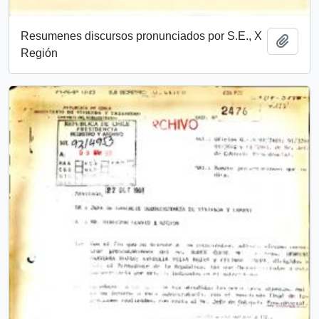
Resumenes discursos pronunciados por S.E., X
Add t
Región