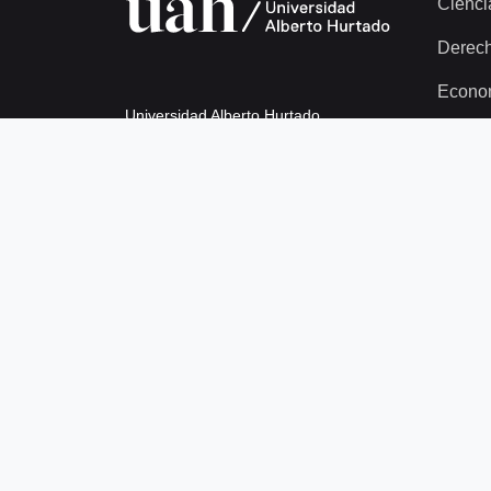
Cienci
Derec
Econo
Universidad Alberto Hurtado
Educa
Avda. Bernardo O’Higgins 1825
Filosof
Metro Los Héroes
Human
Santiago de Chile
Psicol
Teléfono +56 2 2692 0200
Ingeni