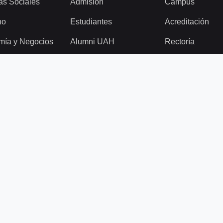
as Sociales
Admisión
Campus
ho
Estudiantes
Acreditación
mía y Negocios
Alumni UAH
Rectoría
ción
Académicos
Vicerrectorías
ía y
Funcionarios
Directorio
idades
Visitantes
Decanos
ogía
Comunicaciones
Canal de Denun
ería