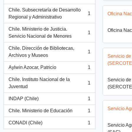
, 1 resultados
Chile. Subsecretaría de Desarrollo
1
Oficina Nac
, 1 resultados
Regional y Administrativo
Chile. Ministerio de Justicia.
Oficina Nac
1
, 1 resultados
Servicio Nacional de Menores
Chile. Dirección de Bibliotecas,
1
, 1 resultados
Archivos y Museos
Servicio d
(SERCOTE
Aylwin Azocar, Patricio
1
, 1 resultados
Chile. Instituto Nacional de la
Servicio d
1
, 1 resultados
Juventud
(SERCOTE
INDAP (Chile)
1
, 1 resultados
Servicio Ag
Chile. Ministerio de Educación
1
, 1 resultados
CONADI (Chile)
1
Servicio Ag
, 1 resultados