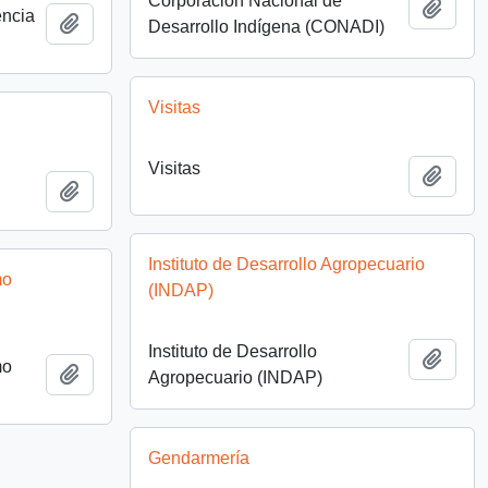
Corporación Nacional de
Añadi
encia
Añadir al portapapeles
Desarrollo Indígena (CONADI)
Visitas
Visitas
Añadi
Añadir al portapapeles
Instituto de Desarrollo Agropecuario
mo
(INDAP)
Instituto de Desarrollo
Añadi
mo
Añadir al portapapeles
Agropecuario (INDAP)
Gendarmería