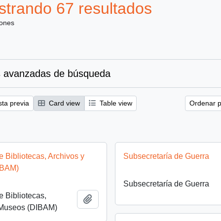
trando 67 resultados
iones
 avanzadas de búsqueda
sta previa
Card view
Table view
Ordenar p
e Bibliotecas, Archivos y
Subsecretaría de Guerra
IBAM)
Subsecretaría de Guerra
e Bibliotecas,
Añadir al portapapeles
 Museos (DIBAM)