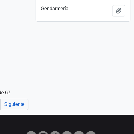
Gendarmería
Añadi
de 67
Siguiente