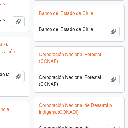
nas
Banco del Estado de Chile
nas
Añadir al portapapeles
Banco del Estado de Chile
Añadi
de la
ducación
Corporación Nacional Forestal
(CONAF)
de la
Añadir al portapapeles
Corporación Nacional Forestal
Añadi
(CONAF)
Corporación Nacional de Desarrollo
encia
Indígena (CONADI)