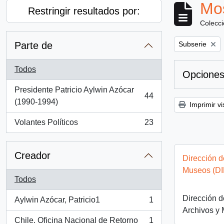
Mos
Restringir resultados por:
Colecc
Remove filter:
Parte de
Subserie
Todos
Opciones
Presidente Patricio Aylwin Azócar
44
, 44 resultados
(1990-1994)
Imprimir vi
Volantes Políticos
23
, 23 resultados
Creador
Dirección d
Museos (D
Todos
Dirección d
Aylwin Azócar, Patricio1
1
, 1 resultados
Archivos y
Chile. Oficina Nacional de Retorno
1