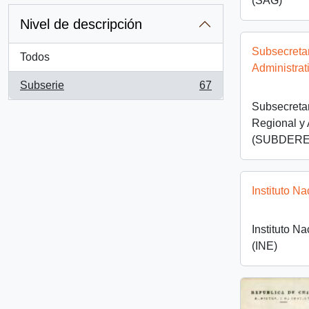
(SAG)
Nivel de descripción
Subsecretar
Todos
Administra
Subserie
67
, 67 resultados
Subsecretar
Regional y 
(SUBDERE
Instituto Na
Instituto Na
(INE)