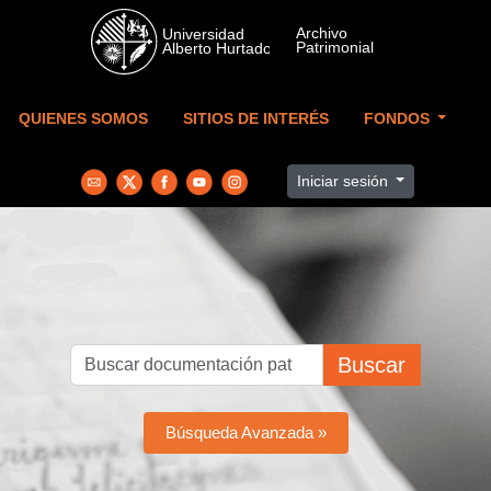
Skip to main content
QUIENES SOMOS
SITIOS DE INTERÉS
FONDOS
Iniciar sesión
Buscar
Búsqueda Avanzada »