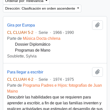
Ordenar por: Relevancia
Dirección: Clasificación en orden ascendente
Añadi
Gira por Europa
CL CLUAH 5-2
·
Serie
·
1966 - 1990
Parte de
Música Docta chilena
Dossier Diplomático
Programas de Mano
Soublette, Sylvia
Añadi
Para llegar a escribir
CL CLUAH 4-2
·
Serie
·
1974 - 1975
Parte de
Programa Padres e Hijos: fotografías de Juan
Maino
Descubrir las habilidades que se requieren para
aprender a escribir, a fin de que las familias inventen y
realicen actividades que estimulen el desarrollo de sus