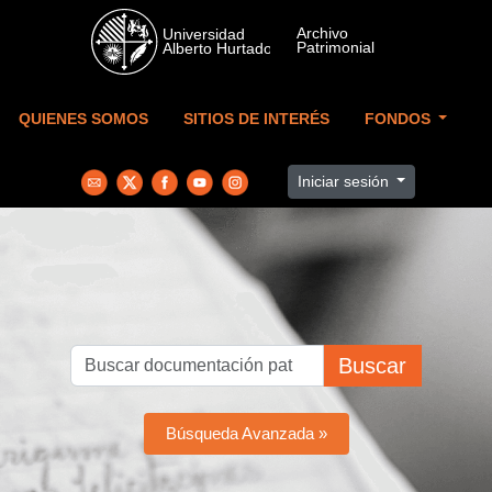
Skip to main content
QUIENES SOMOS
SITIOS DE INTERÉS
FONDOS
Iniciar sesión
Buscar
Búsqueda Avanzada »