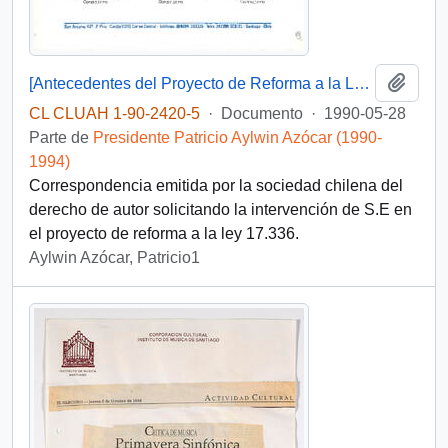
Añadi
[Antecedentes del Proyecto de Reforma a la Ley N° 17.336 sobre Propiedad Intelectual]
CL CLUAH 1-90-2420-5
·
Documento
·
1990-05-28
Parte de
Presidente Patricio Aylwin Azócar (1990-
1994)
Correspondencia emitida por la sociedad chilena del
derecho de autor solicitando la intervención de S.E en
el proyecto de reforma a la ley 17.336.
Aylwin Azócar, Patricio1