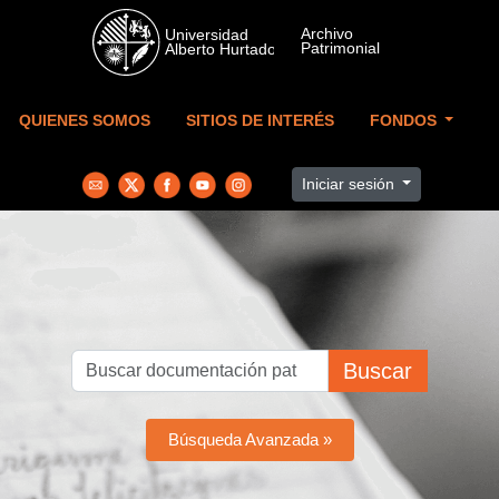
Skip to main content
QUIENES SOMOS
SITIOS DE INTERÉS
FONDOS
Iniciar sesión
Buscar
Búsqueda Avanzada »