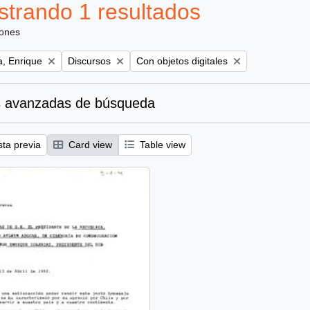
trando 1 resultados
iones
Remove filter:
Remove filter:
a, Enrique
Discursos
Con objetos digitales
 avanzadas de búsqueda
sta previa
Card view
Table view