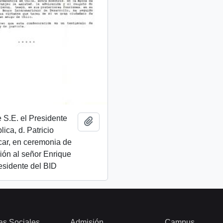
 S.E. el Presidente
Añadir al portapapeles
ica, d. Patricio
car, en ceremonia de
ón al señor Enrique
residente del BID
as Sociales
Admisión
Campus