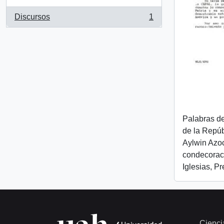
Discursos
1
, 1 resultados
Palabras de
de la Repúbl
Aylwin Azo
condecoraci
Iglesias, P
Cienci