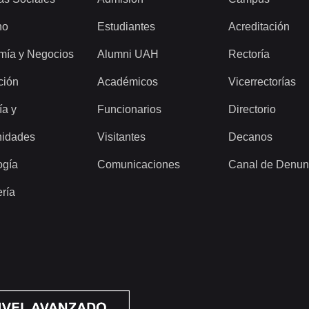
ho
Estudiantes
Acreditación
mía y Negocios
Alumni UAH
Rectoría
ción
Académicos
Vicerrectorías
ía y
Funcionarios
Directorio
idades
Visitantes
Decanos
ogía
Comunicaciones
Canal de Denun
ería