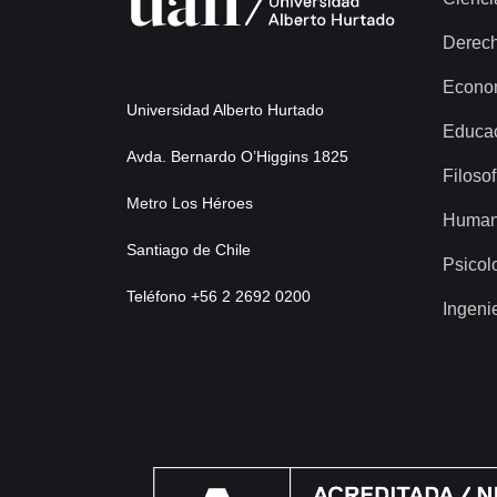
Derec
Econo
Universidad Alberto Hurtado
Educa
Avda. Bernardo O’Higgins 1825
Filosof
Metro Los Héroes
Human
Santiago de Chile
Psicol
Teléfono +56 2 2692 0200
Ingeni