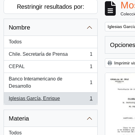
Mos
Restringir resultados por:
Colecc
Remove filter:
Nombre
Iglesias Garcí
Todos
Opciones
Chile. Secretaría de Prensa
1
, 1 resultados
Imprimir vi
CEPAL
1
, 1 resultados
Banco Interamericano de
1
, 1 resultados
Desarrollo
Iglesias García, Enrique
1
, 1 resultados
Materia
Todos