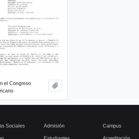
on el Congreso
Añadir al portapapeles
ricano
as Sociales
Admisión
Campus
ho
Estudiantes
Acreditación