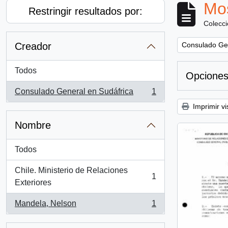
Mos
Restringir resultados por:
Colecc
Remove filter:
Creador
Consulado Gen
Todos
Opciones
Consulado General en Sudáfrica
1
, 1 resultados
Imprimir vi
Nombre
Todos
Chile. Ministerio de Relaciones
1
, 1 resultados
Exteriores
Mandela, Nelson
1
, 1 resultados