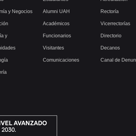
mía y Negocios
Alumni UAH
Rectoría
ción
Académicos
Vicerrectorías
ía y
Funcionarios
Directorio
idades
Visitantes
Decanos
ogía
Comunicaciones
Canal de Denun
ería