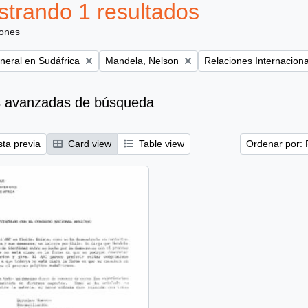
trando 1 resultados
iones
Remove filter:
Remove filter:
eral en Sudáfrica
Mandela, Nelson
Relaciones Internacion
 avanzadas de búsqueda
sta previa
Card view
Table view
Ordenar por: 