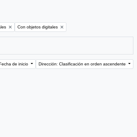
Remove filter:
ales
Con objetos digitales
Fecha de inicio
Dirección: Clasificación en orden ascendente