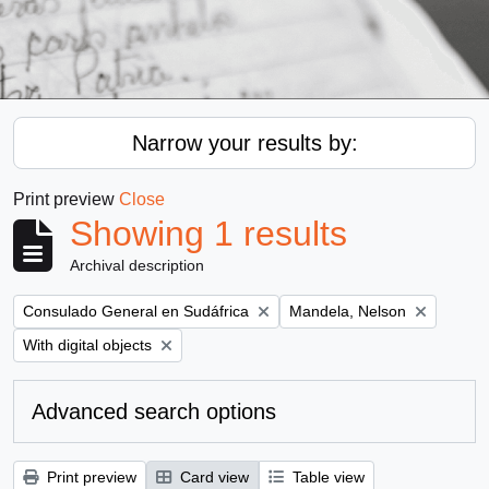
Narrow your results by:
Print preview
Close
Showing 1 results
Archival description
Remove filter:
Remove filter:
Consulado General en Sudáfrica
Mandela, Nelson
Remove filter:
With digital objects
Advanced search options
Print preview
Card view
Table view