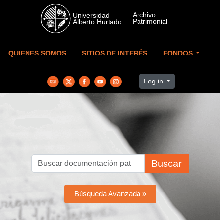
Skip to main content
QUIENES SOMOS
SITIOS DE INTERÉS
FONDOS
Log in
Buscar
Búsqueda Avanzada »