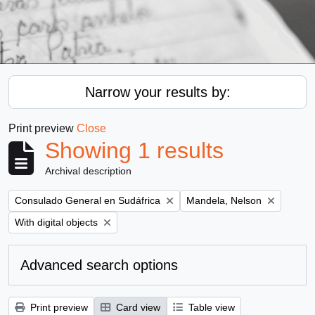
Narrow your results by:
Print preview
Close
Showing 1 results
Archival description
Remove filter:
Remove filter:
Consulado General en Sudáfrica
Mandela, Nelson
Remove filter:
With digital objects
Advanced search options
Print preview
Card view
Table view