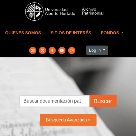
Skip to main content
QUIENES SOMOS
SITIOS DE INTERÉS
FONDOS
Log in
Buscar
Búsqueda Avanzada »