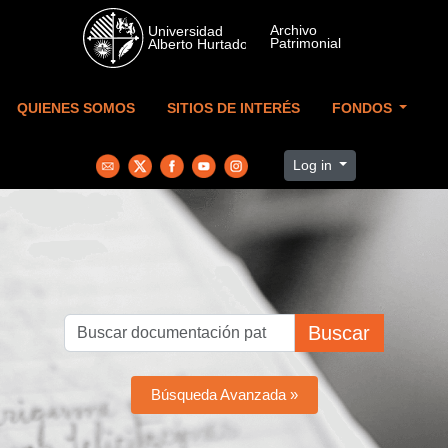
Skip to main content
QUIENES SOMOS
SITIOS DE INTERÉS
FONDOS
Log in
Buscar
Búsqueda Avanzada »