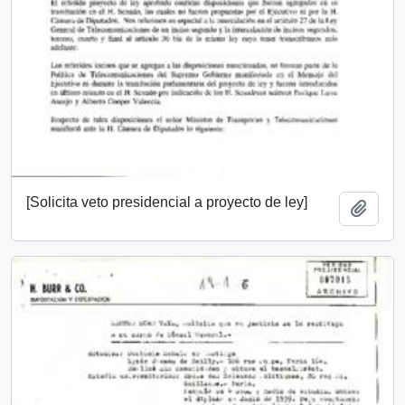
[Solicita veto presidencial a proyecto de ley]
Añadi