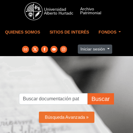
Skip to main content
QUIENES SOMOS
SITIOS DE INTERÉS
FONDOS
Iniciar sesión
Buscar
Búsqueda Avanzada »