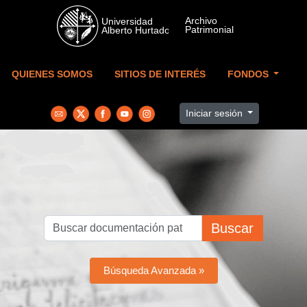
Skip to main content
QUIENES SOMOS
SITIOS DE INTERÉS
FONDOS
Iniciar sesión
Buscar
Búsqueda Avanzada »