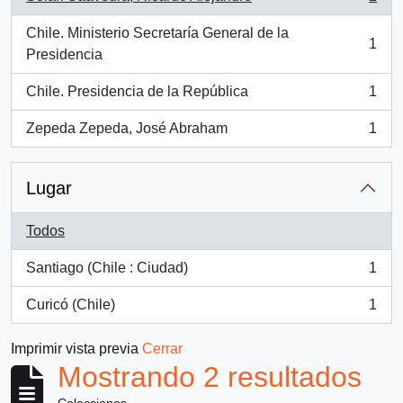
, 2 resultados
Chile. Ministerio Secretaría General de la
1
, 1 resultados
Presidencia
Chile. Presidencia de la República
1
, 1 resultados
Zepeda Zepeda, José Abraham
1
, 1 resultados
Lugar
Todos
Santiago (Chile : Ciudad)
1
, 1 resultados
Curicó (Chile)
1
, 1 resultados
Imprimir vista previa
Cerrar
Mostrando 2 resultados