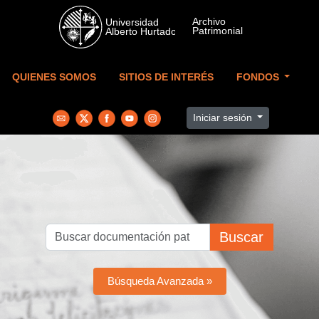
Skip to main content
QUIENES SOMOS
SITIOS DE INTERÉS
FONDOS
Iniciar sesión
Buscar
Búsqueda Avanzada »