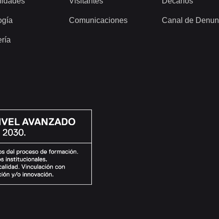
idades
Visitantes
Decanos
ogía
Comunicaciones
Canal de Denun
ería