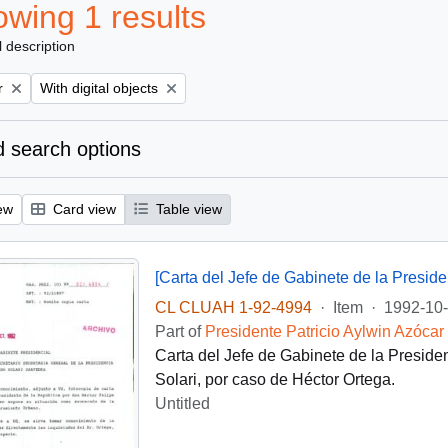
wing 1 results
l description
Remove filter:
r
With digital objects
 search options
ew
Card view
Table view
[Carta del Jefe de Gabinete de la Presid
CL CLUAH 1-92-4994
·
Item
·
1992-10
Part of
Presidente Patricio Aylwin Azócar
Carta del Jefe de Gabinete de la Preside
Solari, por caso de Héctor Ortega.
Untitled