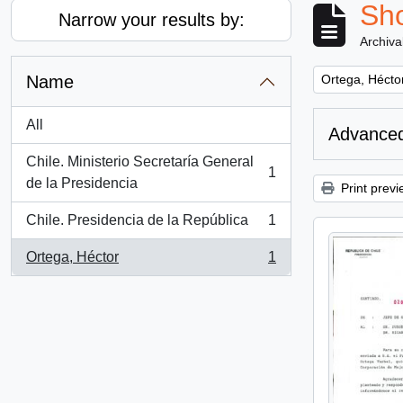
Sho
Narrow your results by:
Archiva
Remove filter:
Name
Ortega, Hécto
All
Advanced
Chile. Ministerio Secretaría General
1
, 1 results
de la Presidencia
Print previ
Chile. Presidencia de la República
1
, 1 results
Ortega, Héctor
1
, 1 results