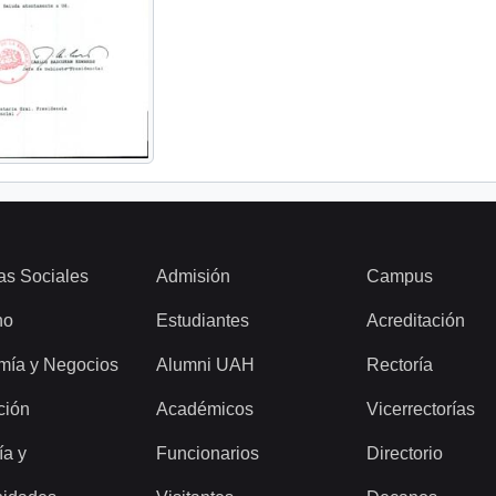
as Sociales
Admisión
Campus
ho
Estudiantes
Acreditación
mía y Negocios
Alumni UAH
Rectoría
ción
Académicos
Vicerrectorías
ía y
Funcionarios
Directorio