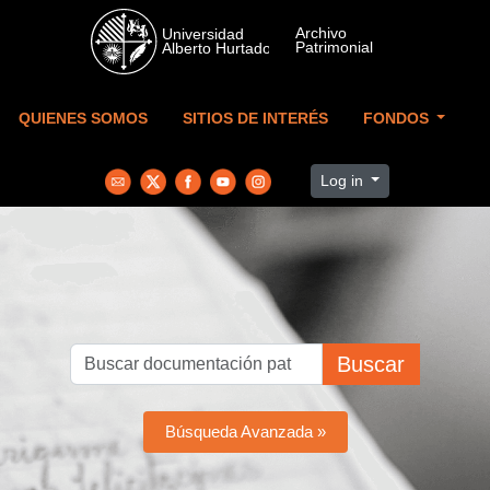
Skip to main content
QUIENES SOMOS
SITIOS DE INTERÉS
FONDOS
Log in
Buscar
Búsqueda Avanzada »