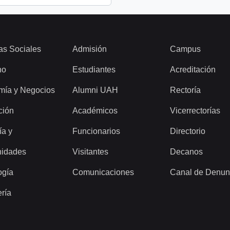
as Sociales
Admisión
Campus
ho
Estudiantes
Acreditación
mía y Negocios
Alumni UAH
Rectoría
ción
Académicos
Vicerrectorías
ía y
Funcionarios
Directorio
idades
Visitantes
Decanos
ogía
Comunicaciones
Canal de Denun
ería