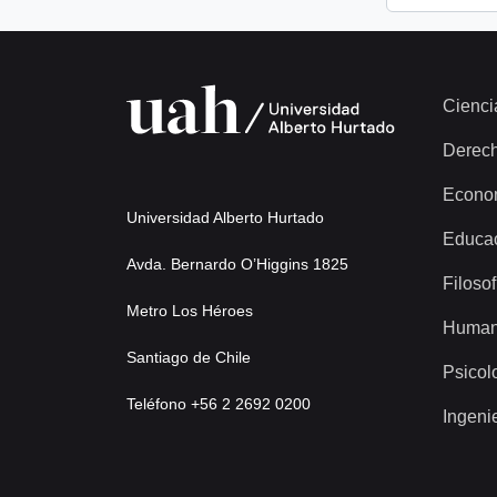
Cienci
Derec
Econo
Universidad Alberto Hurtado
Educa
Avda. Bernardo O’Higgins 1825
Filosof
Metro Los Héroes
Human
Santiago de Chile
Psicol
Teléfono +56 2 2692 0200
Ingeni