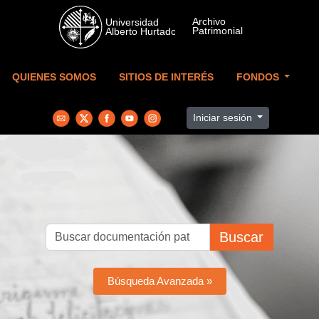
Skip to main content
QUIENES SOMOS
SITIOS DE INTERÉS
FONDOS
Iniciar sesión
Buscar
Búsqueda Avanzada »