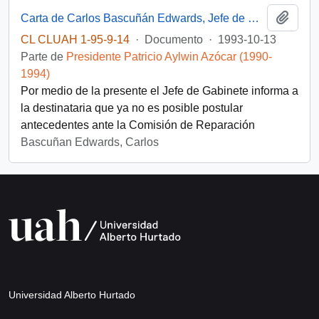
Añadi
Carta de Carlos Bascuñán Edwards, Jefe de Gabinete Presidencial, dirigida a la Señorita Marta del Carmen Domínguez
CL CLUAH 1-95-9-14
·
Documento
·
1993-10-13
Parte de
Presidente Patricio Aylwin Azócar (1990-
1994)
Por medio de la presente el Jefe de Gabinete informa a
la destinataria que ya no es posible postular
antecedentes ante la Comisión de Reparación
Bascuñan Edwards, Carlos
Universidad Alberto Hurtado