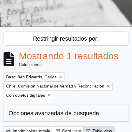
Restringir resultados por:
Mostrando 1 resultados
Colecciones
Remove filter:
Bascuñan Edwards, Carlos
Remove filter:
Chile. Comisión Nacional de Verdad y Reconciliación
Remove filter:
Con objetos digitales
Opciones avanzadas de búsqueda
Imprimir vista previa
Card view
Table view