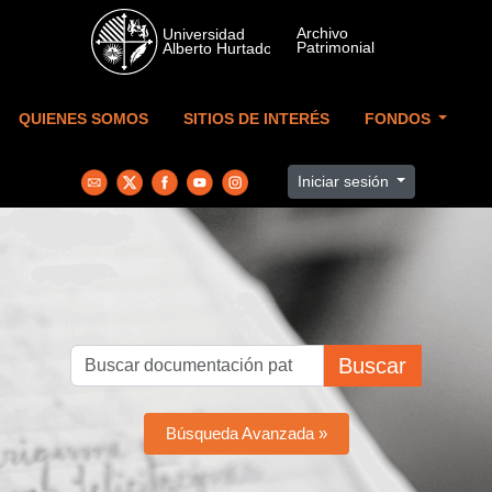
Skip to main content
QUIENES SOMOS
SITIOS DE INTERÉS
FONDOS
Iniciar sesión
Buscar
Búsqueda Avanzada »