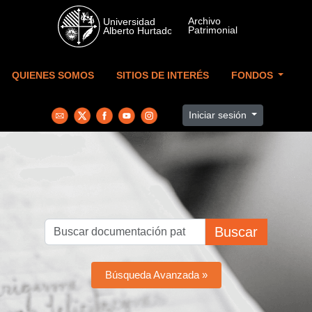
Skip to main content
QUIENES SOMOS
SITIOS DE INTERÉS
FONDOS
Iniciar sesión
Buscar
Búsqueda Avanzada »