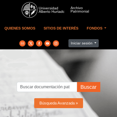
Skip to main content
QUIENES SOMOS
SITIOS DE INTERÉS
FONDOS
Iniciar sesión
Buscar
Búsqueda Avanzada »