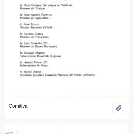
Comitiva
Añadi