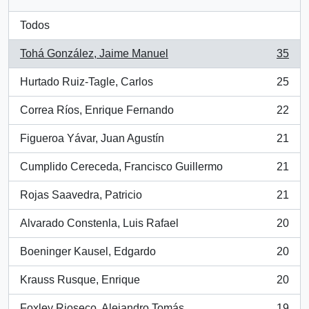
Todos
Tohá González, Jaime Manuel
35
, 35 resultados
Hurtado Ruiz-Tagle, Carlos
25
, 25 resultados
Correa Ríos, Enrique Fernando
22
, 22 resultados
Figueroa Yávar, Juan Agustín
21
, 21 resultados
Cumplido Cereceda, Francisco Guillermo
21
, 21 resultados
Rojas Saavedra, Patricio
21
, 21 resultados
Alvarado Constenla, Luis Rafael
20
, 20 resultados
Boeninger Kausel, Edgardo
20
, 20 resultados
Krauss Rusque, Enrique
20
, 20 resultados
Foxley Rioseco, Alejandro Tomás
19