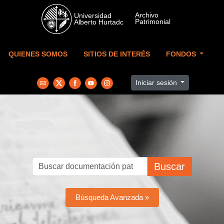
Skip to main content
QUIENES SOMOS
SITIOS DE INTERÉS
FONDOS
Iniciar sesión
Buscar
Búsqueda Avanzada »