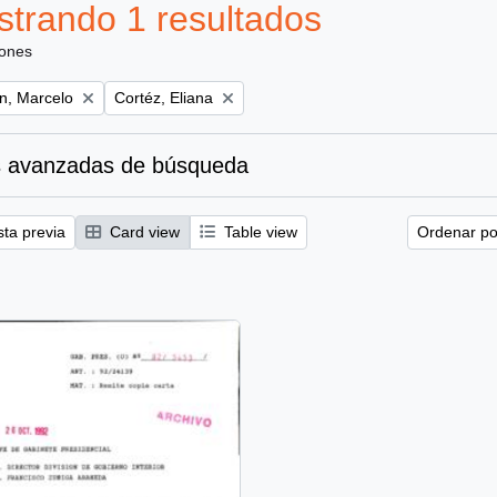
trando 1 resultados
iones
Remove filter:
ún, Marcelo
Cortéz, Eliana
 avanzadas de búsqueda
sta previa
Card view
Table view
Ordenar por