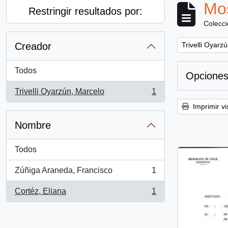
Mos
Restringir resultados por:
Colecc
Remove filter:
Creador
Trivelli Oyarz
Todos
Opciones
Trivelli Oyarzún, Marcelo
1
, 1 resultados
Imprimir vi
Nombre
Todos
Zúñiga Araneda, Francisco
1
, 1 resultados
Cortéz, Eliana
1
, 1 resultados