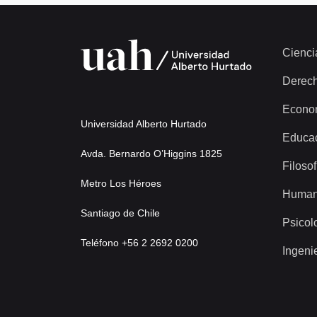
Cienci
Derec
Econo
Universidad Alberto Hurtado
Educa
Avda. Bernardo O’Higgins 1825
Filosof
Metro Los Héroes
Human
Santiago de Chile
Psicol
Teléfono +56 2 2692 0200
Ingeni