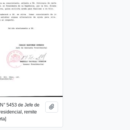
. N° 5453 de Jefe de
Añadir al portapapeles
esidencial, remite
rta]