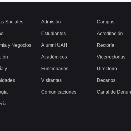
as Sociales
Admisión
Campus
ho
Estudiantes
Acreditación
mía y Negocios
Alumni UAH
Rectoría
ción
Académicos
Vicerrectorías
ía y
Funcionarios
Directorio
idades
Visitantes
Decanos
ogía
Comunicaciones
Canal de Denun
ería