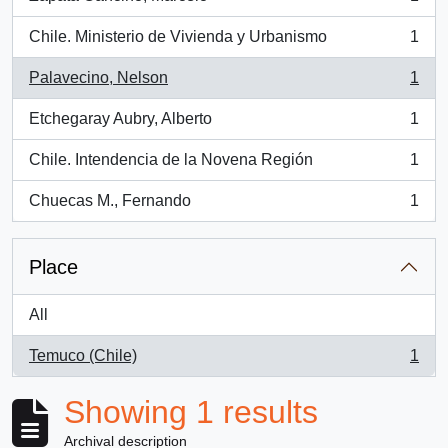
, 1 results
Chile. Ministerio de Vivienda y Urbanismo
1
, 1 results
Palavecino, Nelson
1
, 1 results
Etchegaray Aubry, Alberto
1
, 1 results
Chile. Intendencia de la Novena Región
1
, 1 results
Chuecas M., Fernando
1
, 1 results
Place
All
Temuco (Chile)
1
, 1 results
Showing 1 results
Archival description