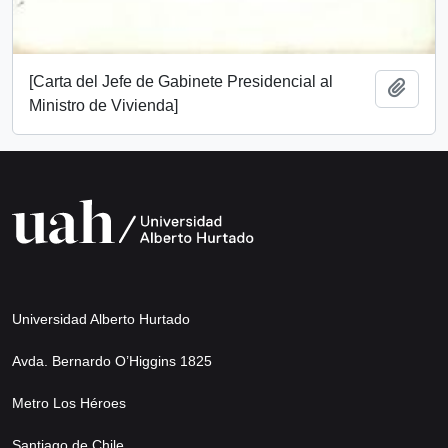
[Carta del Jefe de Gabinete Presidencial al
Add t
Ministro de Vivienda]
Universidad Alberto Hurtado
Avda. Bernardo O’Higgins 1825
Metro Los Héroes
Santiago de Chile