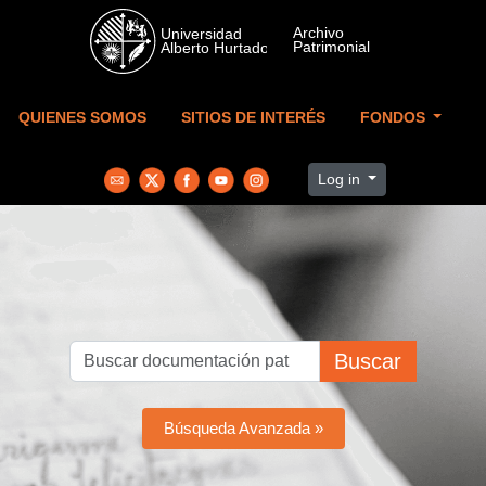
Skip to main content
QUIENES SOMOS
SITIOS DE INTERÉS
FONDOS
Log in
Buscar
Búsqueda Avanzada »