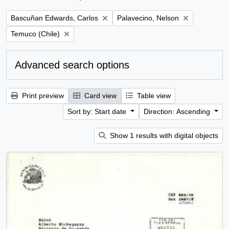
Remove filter:
Remove filter:
Bascuñan Edwards, Carlos
Palavecino, Nelson
Remove filter:
Temuco (Chile)
Advanced search options
Print preview
Card view
Table view
Sort by: Start date
Direction: Ascending
Show 1 results with digital objects