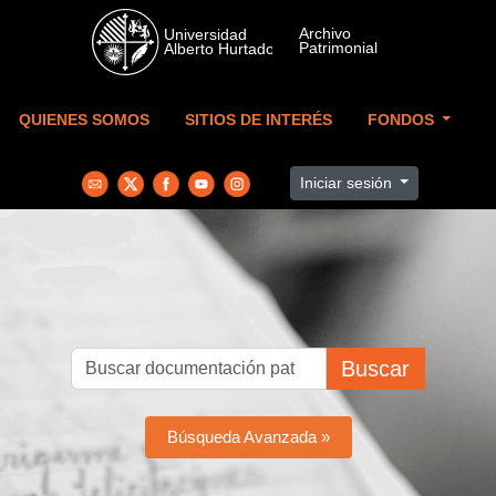
Skip to main content
QUIENES SOMOS
SITIOS DE INTERÉS
FONDOS
Iniciar sesión
Buscar
Búsqueda Avanzada »