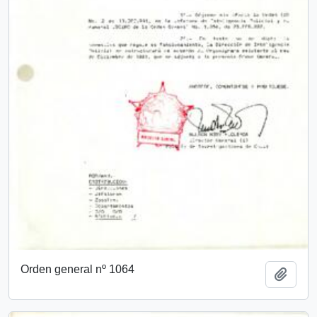
Orden general nº 1064
Añadi