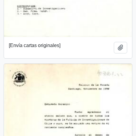
[Envía cartas originales]
Añadi