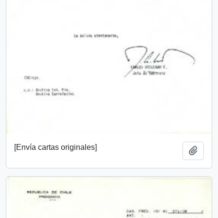
[Envía cartas originales]
Añadi