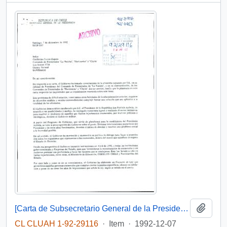
Add t
[Carta de Subsecretario General de la Presidencia por situación de exonerados políticos en medios de prensa]
CL CLUAH 1-92-29116
·
Item
·
1992-12-07