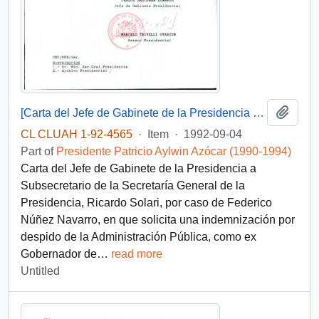
Add t
[Carta del Jefe de Gabinete de la Presidencia a Subsecretario de la Secretaría General de la Presidencia]
CL CLUAH 1-92-4565
·
Item
·
1992-09-04
Part of
Presidente Patricio Aylwin Azócar (1990-1994)
Carta del Jefe de Gabinete de la Presidencia a
Subsecretario de la Secretaría General de la
Presidencia, Ricardo Solari, por caso de Federico
Núñez Navarro, en que solicita una indemnización por
despido de la Administración Pública, como ex
Gobernador de
…
read more
Untitled