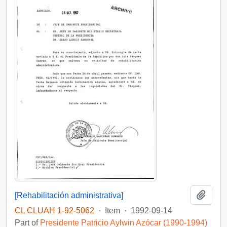
Add t
[Rehabilitación administrativa]
CL CLUAH 1-92-5062
·
Item
·
1992-09-14
Part of
Presidente Patricio Aylwin Azócar (1990-1994)