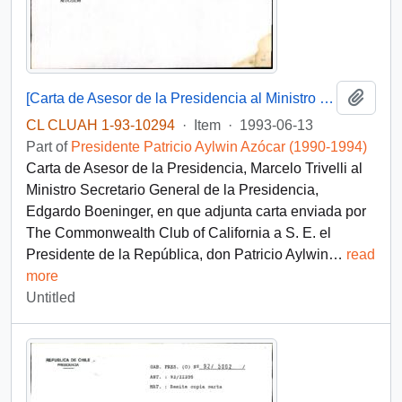
Add t
[Carta de Asesor de la Presidencia al Ministro Secretario General de la Presidencia]
CL CLUAH 1-93-10294
·
Item
·
1993-06-13
Part of
Presidente Patricio Aylwin Azócar (1990-1994)
Carta de Asesor de la Presidencia, Marcelo Trivelli al
Ministro Secretario General de la Presidencia,
Edgardo Boeninger, en que adjunta carta enviada por
The Commonwealth Club of California a S. E. el
Presidente de la República, don Patricio Aylwin
…
read
more
Untitled