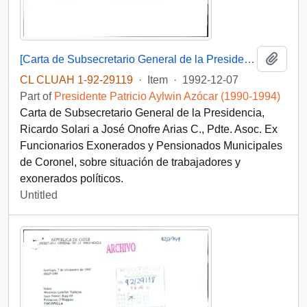
Add t
[Carta de Subsecretario General de la Presidencia a situación de trabajadores municipales exonerados políticos de Correos de Chile]
CL CLUAH 1-92-29119
·
Item
·
1992-12-07
Part of
Presidente Patricio Aylwin Azócar (1990-1994)
Carta de Subsecretario General de la Presidencia,
Ricardo Solari a José Onofre Arias C., Pdte. Asoc. Ex
Funcionarios Exonerados y Pensionados Municipales
de Coronel, sobre situación de trabajadores y
exonerados políticos.
Untitled