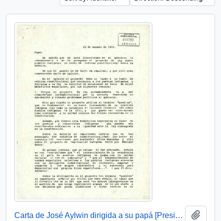
Add t
Carta de José Aylwin dirigida a su papá [Presidente de la República]