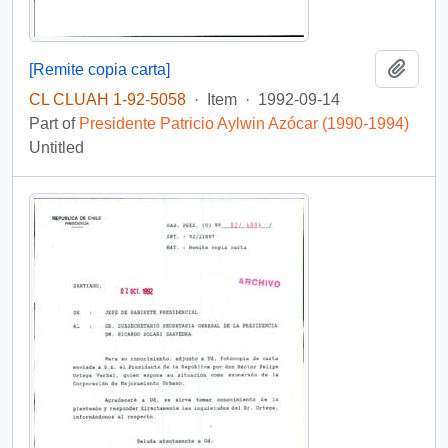
Add t
[Remite copia carta]
CL CLUAH 1-92-5058
·
Item
·
1992-09-14
Part of
Presidente Patricio Aylwin Azócar (1990-1994)
Untitled