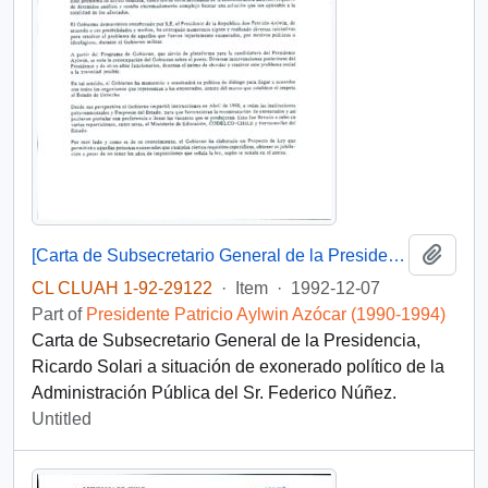
Add t
[Carta de Subsecretario General de la Presidencia a situación de exonerado político]
CL CLUAH 1-92-29122
·
Item
·
1992-12-07
Part of
Presidente Patricio Aylwin Azócar (1990-1994)
Carta de Subsecretario General de la Presidencia,
Ricardo Solari a situación de exonerado político de la
Administración Pública del Sr. Federico Núñez.
Untitled