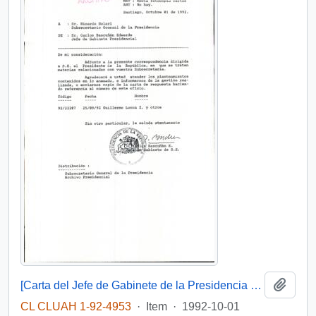
Add t
[Carta del Jefe de Gabinete de la Presidencia a Subsecretario General de la Presidencia]
CL CLUAH 1-92-4953
·
Item
·
1992-10-01