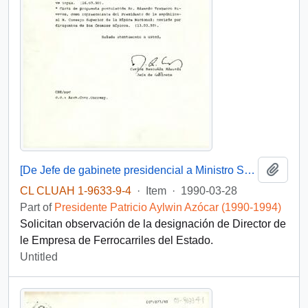
Add t
[De Jefe de gabinete presidencial a Ministro Secretario General de la Presidencia]
CL CLUAH 1-9633-9-4
·
Item
·
1990-03-28
Part of
Presidente Patricio Aylwin Azócar (1990-1994)
Solicitan observación de la designación de Director de
le Empresa de Ferrocarriles del Estado.
Untitled