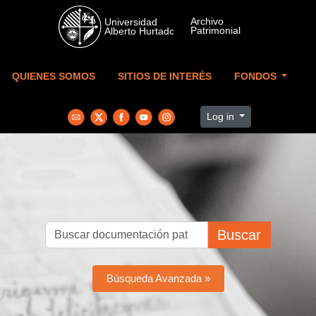
Skip to main content
QUIENES SOMOS
SITIOS DE INTERÉS
FONDOS
Log in
Buscar
Búsqueda Avanzada »