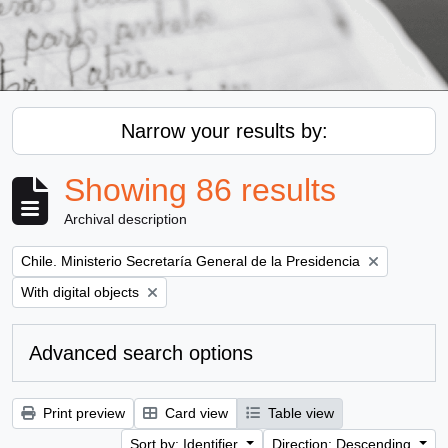
Narrow your results by:
Showing 86 results
Archival description
Remove filter:
Chile. Ministerio Secretaría General de la Presidencia
Remove filter:
With digital objects
Advanced search options
Print preview
Card view
Table view
Sort by: Identifier
Direction: Descending