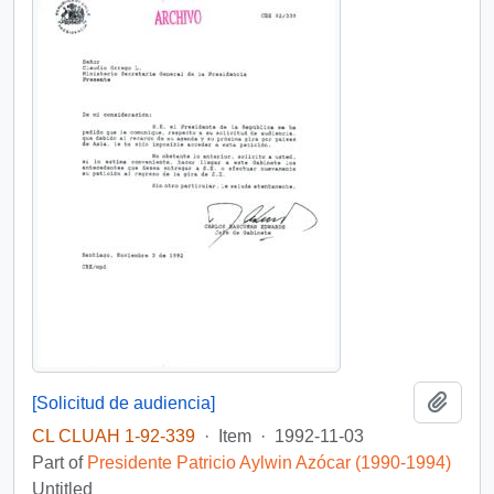
Add t
[Solicitud de audiencia]
CL CLUAH 1-92-339
·
Item
·
1992-11-03
Part of
Presidente Patricio Aylwin Azócar (1990-1994)
Untitled