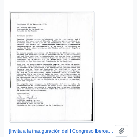
Add t
[Invita a la inauguración del I Congreso Iberoamericano de Ciencias Política]