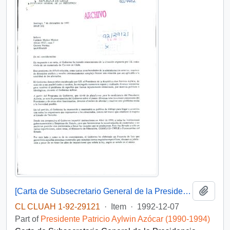
Add t
[Carta de Subsecretario General de la Presidencia a situación de exonerado político]
CL CLUAH 1-92-29121
·
Item
·
1992-12-07
Part of
Presidente Patricio Aylwin Azócar (1990-1994)