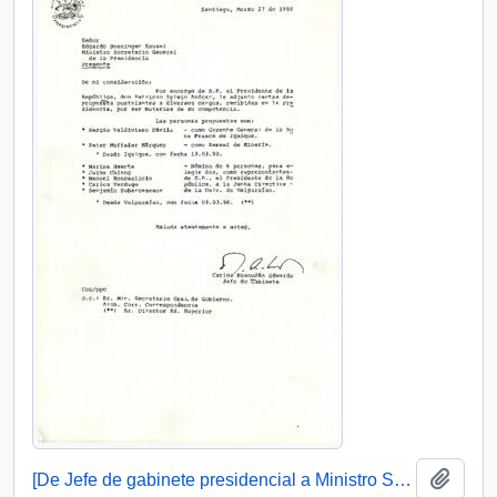
Add t
[De Jefe de gabinete presidencial a Ministro Secretario General de la Presidencia]