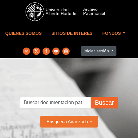
Skip to main content
QUIENES SOMOS
SITIOS DE INTERÉS
FONDOS
Iniciar sesión
Buscar
Búsqueda Avanzada »