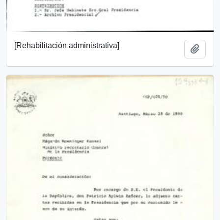
[Rehabilitación administrativa]
Añadi