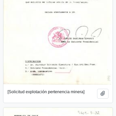
[Solicitud explotación pertenencia minera]
Añadi