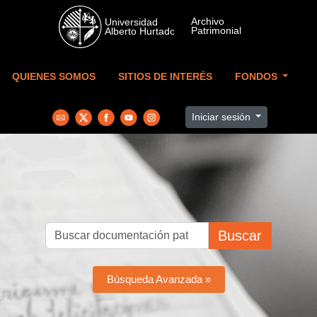
Skip to main content
QUIENES SOMOS
SITIOS DE INTERÉS
FONDOS
Iniciar sesión
Buscar
Búsqueda Avanzada »