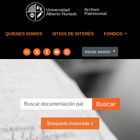
Skip to main content
QUIENES SOMOS
SITIOS DE INTERÉS
FONDOS
Iniciar sesión
Buscar
Búsqueda Avanzada »