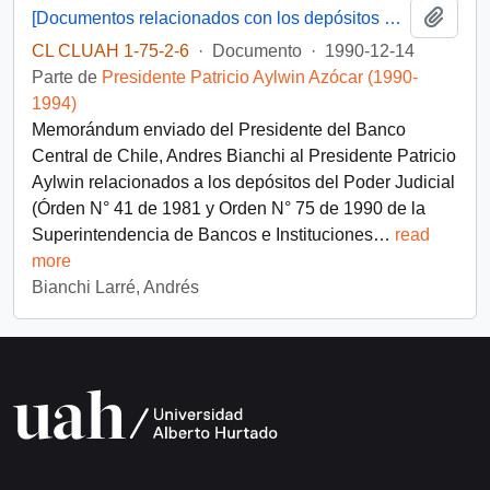
Añadi
[Documentos relacionados con los depósitos del Poder Judicial]
CL CLUAH 1-75-2-6
·
Documento
·
1990-12-14
Parte de
Presidente Patricio Aylwin Azócar (1990-
1994)
Memorándum enviado del Presidente del Banco
Central de Chile, Andres Bianchi al Presidente Patricio
Aylwin relacionados a los depósitos del Poder Judicial
(Órden N° 41 de 1981 y Orden N° 75 de 1990 de la
Superintendencia de Bancos e Instituciones
…
read
more
Bianchi Larré, Andrés