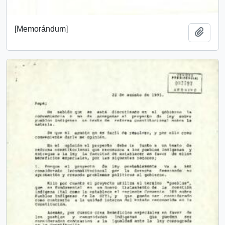
[Memorándum]
Añadi