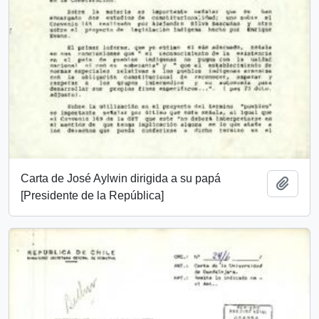
Carta de José Aylwin dirigida a su papá
Añadi
[Presidente de la República]