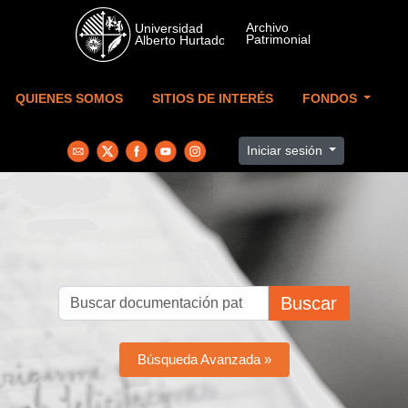
Skip to main content
QUIENES SOMOS
SITIOS DE INTERÉS
FONDOS
Iniciar sesión
Buscar
Búsqueda Avanzada »