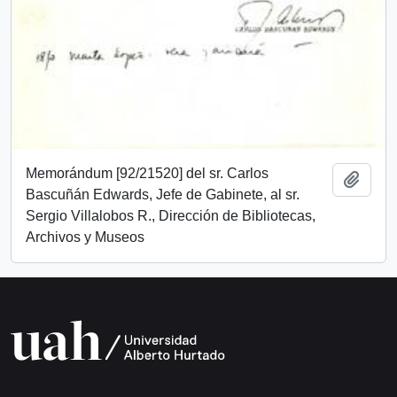
Memorándum [92/21520] del sr. Carlos
Añadi
Bascuñán Edwards, Jefe de Gabinete, al sr.
Sergio Villalobos R., Dirección de Bibliotecas,
Archivos y Museos