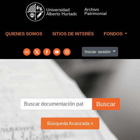
Skip to main content
QUIENES SOMOS
SITIOS DE INTERÉS
FONDOS
Iniciar sesión
Buscar
Búsqueda Avanzada »