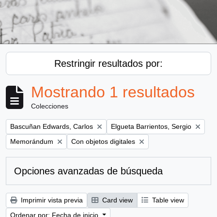
Restringir resultados por:
Mostrando 1 resultados
Colecciones
Remove filter:
Remove filter:
Bascuñan Edwards, Carlos
Elgueta Barrientos, Sergio
Remove filter:
Remove filter:
Memorándum
Con objetos digitales
Opciones avanzadas de búsqueda
Imprimir vista previa
Card view
Table view
Ordenar por: Fecha de inicio