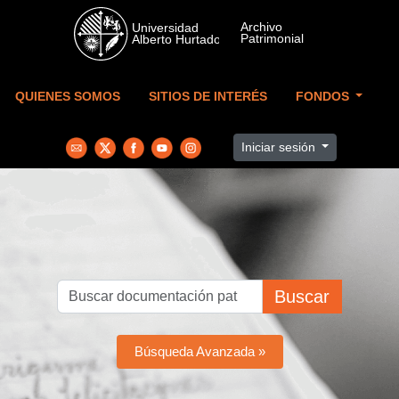
Skip to main content
QUIENES SOMOS
SITIOS DE INTERÉS
FONDOS
Iniciar sesión
Buscar
Búsqueda Avanzada »