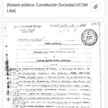
[Notario público: Constitución Sociedad UCOM
Añadi
Ltda]