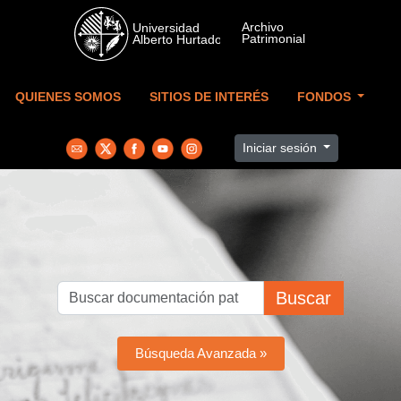
Skip to main content
QUIENES SOMOS
SITIOS DE INTERÉS
FONDOS
Iniciar sesión
Buscar
Búsqueda Avanzada »