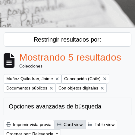
Restringir resultados por:
Mostrando 5 resultados
Colecciones
Remove filter:
Remove filter:
Muñoz Quilodran, Jaime
Concepción (Chile)
Remove filter:
Remove filter:
Documentos públicos
Con objetos digitales
Opciones avanzadas de búsqueda
Imprimir vista previa
Card view
Table view
Ordenar por: Relevancia