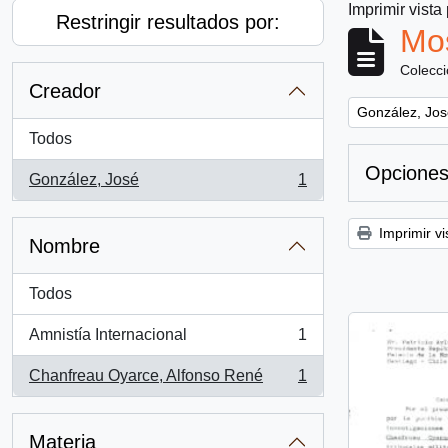
Imprimir vista
Restringir resultados por:
Mos
Colecc
Creador
Remove filter:
González, Jos
Todos
Opciones
González, José
1
, 1 resultados
Imprimir vi
Nombre
Todos
Amnistía Internacional
1
, 1 resultados
Chanfreau Oyarce, Alfonso René
1
, 1 resultados
Materia