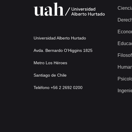
Cienci
Derec
Econo
Universidad Alberto Hurtado
Educa
Avda. Bernardo O’Higgins 1825
Filosof
Metro Los Héroes
Human
Santiago de Chile
Psicol
Teléfono +56 2 2692 0200
Ingeni