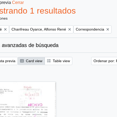
 previa
Cerrar
trando 1 resultados
iones
Remove filter:
Remove filter:
é
Chanfreau Oyarce, Alfonso René
Correspondencia
 avanzadas de búsqueda
sta previa
Card view
Table view
Ordenar por: 