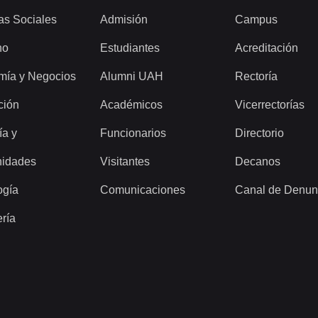
as Sociales
Admisión
Campus
ho
Estudiantes
Acreditación
mía y Negocios
Alumni UAH
Rectoría
ción
Académicos
Vicerrectorías
ía y
Funcionarios
Directorio
idades
Visitantes
Decanos
ogía
Comunicaciones
Canal de Denun
ería