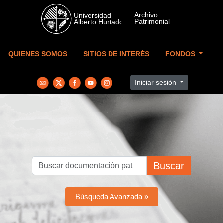
Skip to main content
QUIENES SOMOS
SITIOS DE INTERÉS
FONDOS
Iniciar sesión
Buscar
Búsqueda Avanzada »