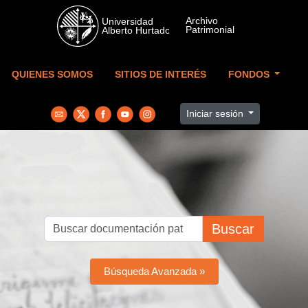
Skip to main content
QUIENES SOMOS
SITIOS DE INTERÉS
FONDOS
Iniciar sesión
Buscar
Búsqueda Avanzada »