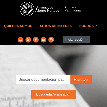
Skip to main content
QUIENES SOMOS
SITIOS DE INTERÉS
FONDOS
Iniciar sesión
Buscar
Búsqueda Avanzada »