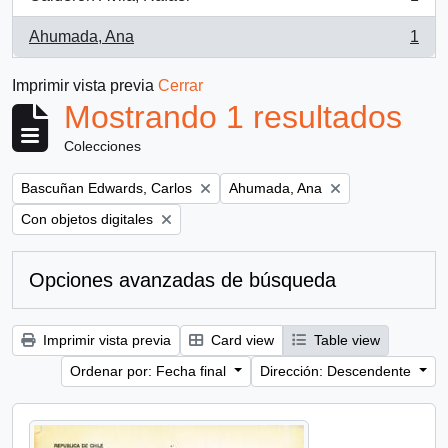
, 1 resultados
Ahumada, Ana
1
, 1 resultados
Imprimir vista previa
Cerrar
Mostrando 1 resultados
Colecciones
Remove filter:
Remove filter:
Bascuñan Edwards, Carlos
Ahumada, Ana
Remove filter:
Con objetos digitales
Opciones avanzadas de búsqueda
Imprimir vista previa
Card view
Table view
Ordenar por: Fecha final
Dirección: Descendente