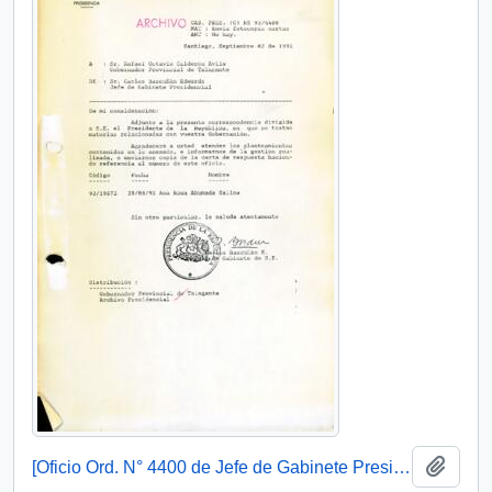
Añadi
[Oficio Ord. N° 4400 de Jefe de Gabinete Presidencial, remite copia de carta]