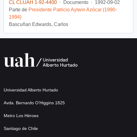
CL CLUAH 1-92-4400
·
Documento
·
1992-09-02
Parte de
Presidente Patricio Aylwin Azócar (1990-
1994)
Bascuñan Edwards, Carlos
Universidad Alberto Hurtado
Avda. Bernardo O’Higgins 1825
Metro Los Héroes
Santiago de Chile