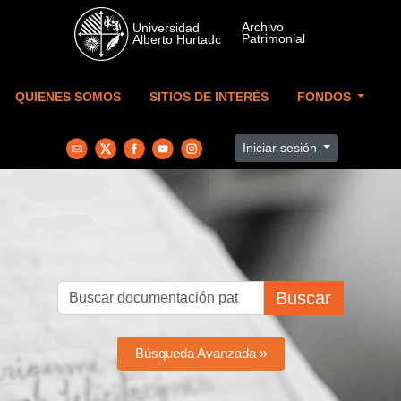
Skip to main content
QUIENES SOMOS
SITIOS DE INTERÉS
FONDOS
Iniciar sesión
Buscar
Búsqueda Avanzada »