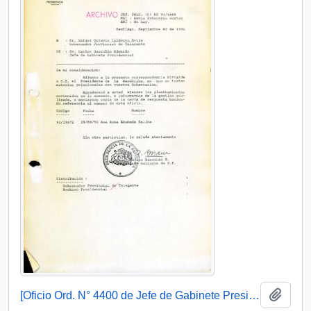
Añadi
[Oficio Ord. N° 4400 de Jefe de Gabinete Presidencial, remite copia de carta]