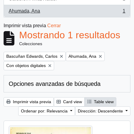
, 1 resultados
Ahumada, Ana
1
, 1 resultados
Imprimir vista previa
Cerrar
Mostrando 1 resultados
Colecciones
Remove filter:
Remove filter:
Bascuñan Edwards, Carlos
Ahumada, Ana
Remove filter:
Con objetos digitales
Opciones avanzadas de búsqueda
Imprimir vista previa
Card view
Table view
Ordenar por: Relevancia
Dirección: Descendente