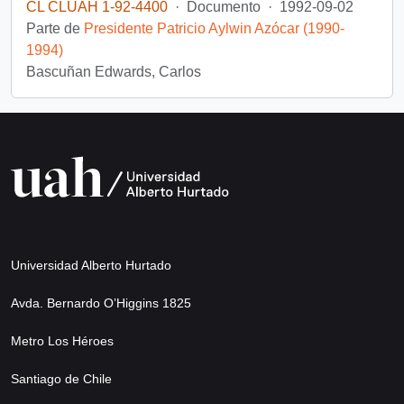
CL CLUAH 1-92-4400
·
Documento
·
1992-09-02
Parte de
Presidente Patricio Aylwin Azócar (1990-
1994)
Bascuñan Edwards, Carlos
Universidad Alberto Hurtado
Avda. Bernardo O’Higgins 1825
Metro Los Héroes
Santiago de Chile