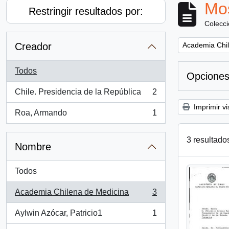
Mos
Restringir resultados por:
Colecc
Remove filter:
Creador
Academia Chil
Todos
Opciones
Chile. Presidencia de la República
2
, 2 resultados
Imprimir vi
Roa, Armando
1
, 1 resultados
3 resultado
Nombre
Todos
Academia Chilena de Medicina
3
, 3 resultados
Aylwin Azócar, Patricio1
1
, 1 resultados