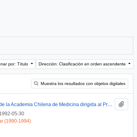
nar por: Título
Dirección: Clasificación en orden ascendente
Muestra los resultados con objetos digitales
Añadi
[Carta de agradecimiento del Presidente de la Academia Chilena de Medicina dirigida al Presidente Patricio Aylwin]
1992-05-30
ar (1990-1994)