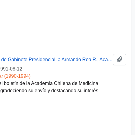
Añadi
Carta de Carlos Bascuñán Edwards, Jefe de Gabinete Presidencial, a Armando Roa R., Academia Chilena de Medicina, sobre recepción de boletín
991-08-12
ar (1990-1994)
el boletín de la Academia Chilena de Medicina
gradeciendo su envío y destacando su interés