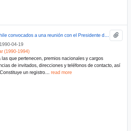
Añadi
Nómina de académicos del Instituto de Chile convocados a una reunión con el Presidente de la República el 19 de abril de 1990
1990-04-19
ar (1990-1994)
las que pertenecen, premios nacionales y cargos
cias de invitados, direcciones y teléfonos de contacto, así
Constituye un registro
…
read more