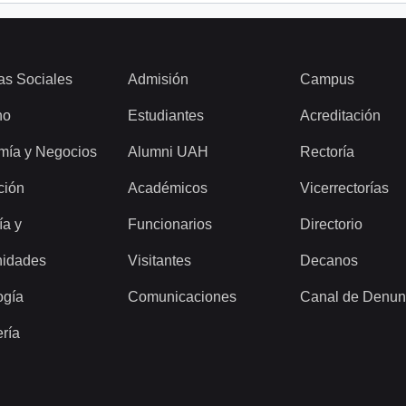
as Sociales
Admisión
Campus
ho
Estudiantes
Acreditación
mía y Negocios
Alumni UAH
Rectoría
ción
Académicos
Vicerrectorías
ía y
Funcionarios
Directorio
idades
Visitantes
Decanos
ogía
Comunicaciones
Canal de Denun
ería