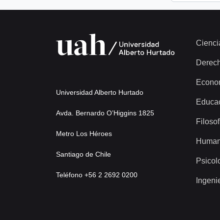
Cienci
Derec
Econo
Universidad Alberto Hurtado
Educa
Avda. Bernardo O’Higgins 1825
Filosof
Metro Los Héroes
Human
Santiago de Chile
Psicol
Teléfono +56 2 2692 0200
Ingeni