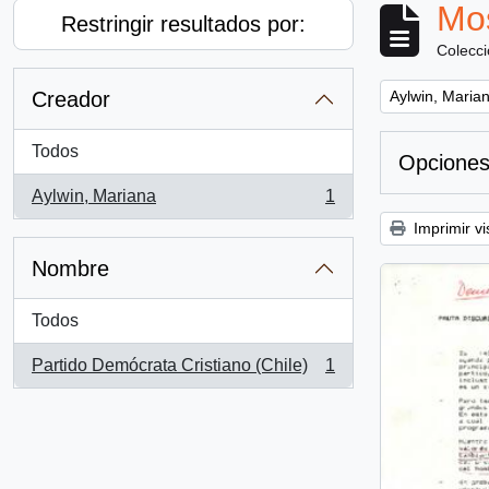
Mos
Restringir resultados por:
Colecc
Remove filter:
Creador
Aylwin, Maria
Todos
Opciones
Aylwin, Mariana
1
, 1 resultados
Imprimir vi
Nombre
Todos
Partido Demócrata Cristiano (Chile)
1
, 1 resultados