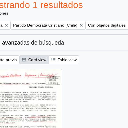
trando 1 resultados
iones
Remove filter:
Remove filter:
na
Partido Demócrata Cristiano (Chile)
Con objetos digitales
 avanzadas de búsqueda
sta previa
Card view
Table view