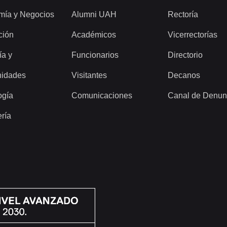
mía y Negocios
Alumni UAH
Rectoría
ción
Académicos
Vicerrectorías
ía y
Funcionarios
Directorio
idades
Visitantes
Decanos
ogía
Comunicaciones
Canal de Denun
ería