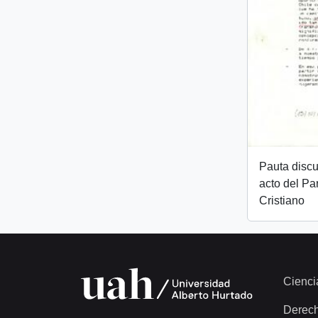
Pauta discu
acto del Pa
Cristiano
Cienci
Derec