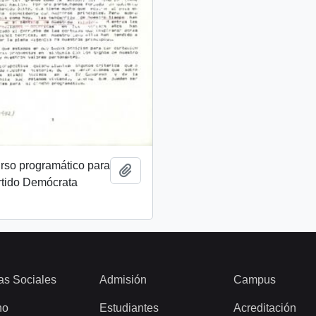
rso programático para
Añadir al portapapeles
rtido Demócrata
as Sociales
Admisión
Campus
ho
Estudiantes
Acreditación