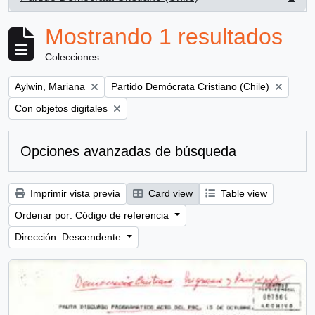
, 1 resultados
Mostrando 1 resultados
Colecciones
Remove filter:
Remove filter:
Aylwin, Mariana
Partido Demócrata Cristiano (Chile)
Remove filter:
Con objetos digitales
Opciones avanzadas de búsqueda
Imprimir vista previa
Card view
Table view
Ordenar por: Código de referencia
Dirección: Descendente