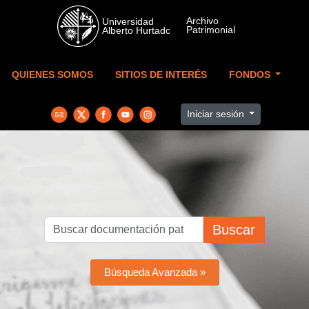
Skip to main content
QUIENES SOMOS
SITIOS DE INTERÉS
FONDOS
Iniciar sesión
Buscar
Búsqueda Avanzada »