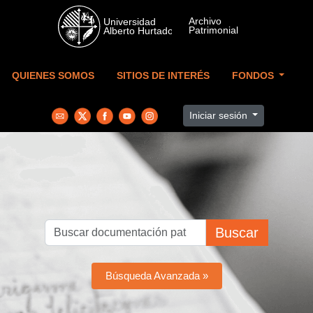
Skip to main content
QUIENES SOMOS
SITIOS DE INTERÉS
FONDOS
Iniciar sesión
Buscar
Búsqueda Avanzada »