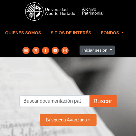
Skip to main content
QUIENES SOMOS
SITIOS DE INTERÉS
FONDOS
Iniciar sesión
Buscar
Búsqueda Avanzada »